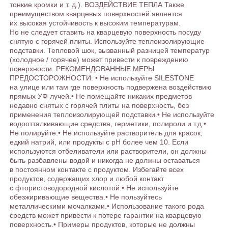
тонкие кромки и т. д.). ВОЗДЕЙСТВИЕ ТЕПЛА Также
преимуществом кварцевых поверхностей является
их высокая устойчивость к высоким температурам.
Но не следует ставить на кварцевую поверхность посуду
снятую с горячей плиты. Используйте теплоизолирующие
подставки. Тепловой шок, вызванный разницей температур
(холодное / горячее) может привести к повреждению
поверхности. РЕКОМЕНДОВАННЫЕ МЕРЫ
ПРЕДОСТОРОЖНОСТИ: • Не используйте SILESTONE
на улице или там где поверхность подвержена воздействию
прямых УФ лучей.• Не помещайте никаких предметов
недавно снятых с горячей плиты на поверхность, без
применения теплоизолирующей подставки.• Не используйте
водоотталкивающие средства, герметики, полироли и т.д.•
Не полируйте.• Не используйте растворитель для красок,
едкий натрий, или продукты с рН более чем 10. Если
используются отбеливатели или растворители, он должны
быть разбавлены водой и никогда не должны оставаться
в постоянном контакте с продуктом. Избегайте всех
продуктов, содержащих хлор и любой контакт
с фтористоводородной кислотой.• Не используйте
обезжиривающие вещества.• Не пользуйтесь
металлическими мочалками.• Использование такого рода
средств может привести к потере гарантии на кварцевую
поверхность.• Примеры продуктов, которые не должны