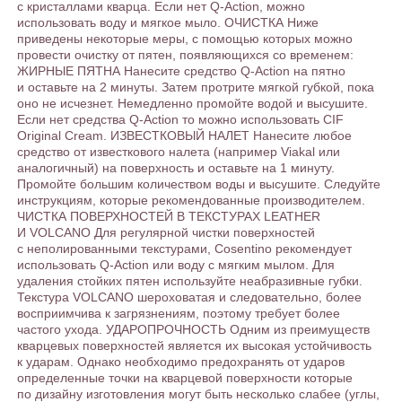
с кристаллами кварца. Если нет Q-Action, можно
использовать воду и мягкое мыло. ОЧИСТКА Ниже
приведены некоторые меры, с помощью которых можно
провести очистку от пятен, появляющихся со временем:
ЖИРНЫЕ ПЯТНА Нанесите средство Q-Action на пятно
и оставьте на 2 минуты. Затем протрите мягкой губкой, пока
оно не исчезнет. Немедленно промойте водой и высушите.
Если нет средства Q-Action то можно использовать CIF
Original Cream. ИЗВЕСТКОВЫЙ НАЛЕТ Нанесите любое
средство от известкового налета (например Viakal или
аналогичный) на поверхность и оставьте на 1 минуту.
Промойте большим количеством воды и высушите. Следуйте
инструкциям, которые рекомендованные производителем.
ЧИСТКА ПОВЕРХНОСТЕЙ В ТЕКСТУРАХ LEATHER
И VOLCANO Для регулярной чистки поверхностей
с неполированными текстурами, Cosentino рекомендует
использовать Q-Action или воду с мягким мылом. Для
удаления стойких пятен используйте неабразивные губки.
Текстура VOLCANO шероховатая и следовательно, более
восприимчива к загрязнениям, поэтому требует более
частого ухода. УДАРОПРОЧНОСТЬ Одним из преимуществ
кварцевых поверхностей является их высокая устойчивость
к ударам. Однако необходимо предохранять от ударов
определенные точки на кварцевой поверхности которые
по дизайну изготовления могут быть несколько слабее (углы,